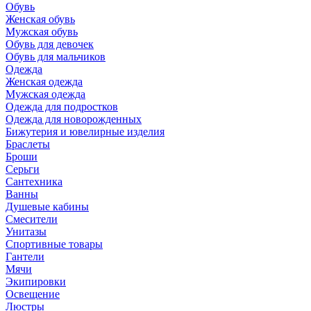
Обувь
Женская обувь
Мужская обувь
Обувь для девочек
Обувь для мальчиков
Одежда
Женская одежда
Мужская одежда
Одежда для подростков
Одежда для новорожденных
Бижутерия и ювелирные изделия
Браслеты
Броши
Серьги
Сантехника
Ванны
Душевые кабины
Смесители
Унитазы
Спортивные товары
Гантели
Мячи
Экипировки
Освещение
Люстры