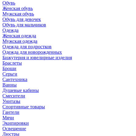
Обувь
Женская обувь
Мужская обувь
Обувь для девочек
Обувь для мальчиков
Одежда
Женская одежда
Мужская одежда
Одежда для подростков
Одежда для новорожденных
Бижутерия и ювелирные изделия
Браслеты
Броши
Серьги
Сантехника
Ванны
Душевые кабины
Смесители
Унитазы
Спортивные товары
Гантели
Мячи
Экипировки
Освещение
Люстры