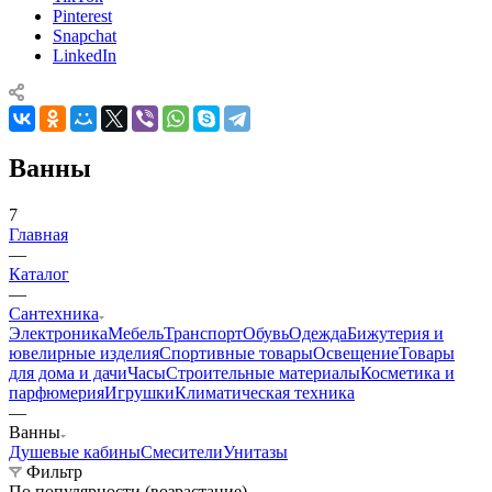
Pinterest
Snapchat
LinkedIn
Ванны
7
Главная
—
Каталог
—
Сантехника
Электроника
Мебель
Транспорт
Обувь
Одежда
Бижутерия и
ювелирные изделия
Спортивные товары
Освещение
Товары
для дома и дачи
Часы
Строительные материалы
Косметика и
парфюмерия
Игрушки
Климатическая техника
—
Ванны
Душевые кабины
Смесители
Унитазы
Фильтр
По популярности (возрастание)