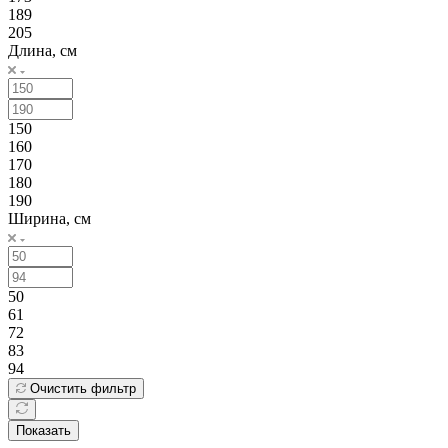
189
205
Длина, см
150
160
170
180
190
Ширина, см
50
61
72
83
94
Очистить фильтр
Показать