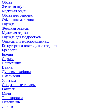
Обувь
Женская обувь
Мужская обувь
Обувь для девочек
Обувь для мальчиков
Одежда
Женская одежда
Мужская одежда
Одежда для подростков
Одежда для новорожденных
Бижутерия и ювелирные изделия
Браслеты
Броши
Серьги
Сантехника
Ванны
Душевые кабины
Смесители
Унитазы
Спортивные товары
Гантели
Мячи
Экипировки
Освещение
Люстры