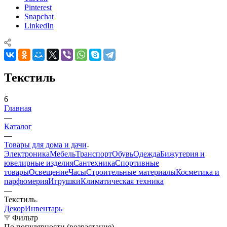
Pinterest
Snapchat
LinkedIn
Текстиль
6
Главная
—
Каталог
—
Товары для дома и дачи
Электроника
Мебель
Транспорт
Обувь
Одежда
Бижутерия и
ювелирные изделия
Сантехника
Спортивные
товары
Освещение
Часы
Строительные материалы
Косметика и
парфюмерия
Игрушки
Климатическая техника
—
Текстиль
Декор
Инвентарь
Фильтр
По популярности (возрастание)