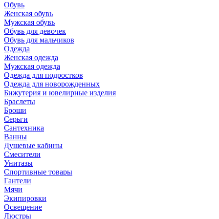
Обувь
Женская обувь
Мужская обувь
Обувь для девочек
Обувь для мальчиков
Одежда
Женская одежда
Мужская одежда
Одежда для подростков
Одежда для новорожденных
Бижутерия и ювелирные изделия
Браслеты
Броши
Серьги
Сантехника
Ванны
Душевые кабины
Смесители
Унитазы
Спортивные товары
Гантели
Мячи
Экипировки
Освещение
Люстры