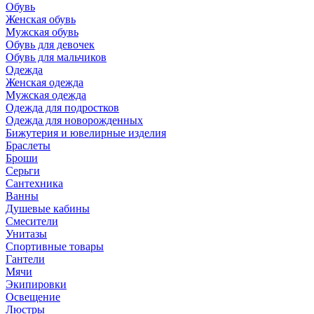
Обувь
Женская обувь
Мужская обувь
Обувь для девочек
Обувь для мальчиков
Одежда
Женская одежда
Мужская одежда
Одежда для подростков
Одежда для новорожденных
Бижутерия и ювелирные изделия
Браслеты
Броши
Серьги
Сантехника
Ванны
Душевые кабины
Смесители
Унитазы
Спортивные товары
Гантели
Мячи
Экипировки
Освещение
Люстры