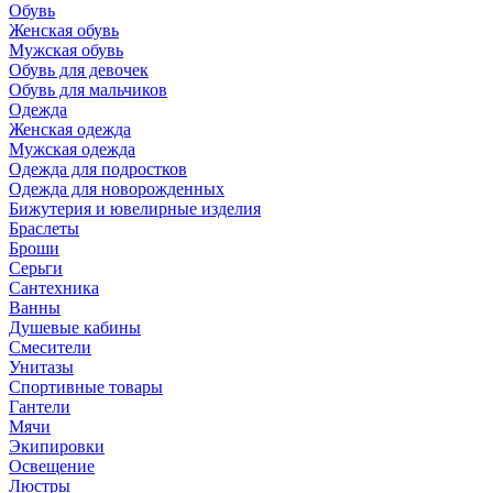
Обувь
Женская обувь
Мужская обувь
Обувь для девочек
Обувь для мальчиков
Одежда
Женская одежда
Мужская одежда
Одежда для подростков
Одежда для новорожденных
Бижутерия и ювелирные изделия
Браслеты
Броши
Серьги
Сантехника
Ванны
Душевые кабины
Смесители
Унитазы
Спортивные товары
Гантели
Мячи
Экипировки
Освещение
Люстры