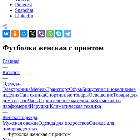
Pinterest
Snapchat
LinkedIn
Футболка женская с принтом
Главная
—
Каталог
—
Одежда
Электроника
Мебель
Транспорт
Обувь
Бижутерия и ювелирные
изделия
Сантехника
Спортивные товары
Освещение
Товары для
дома и дачи
Часы
Строительные материалы
Косметика и
парфюмерия
Игрушки
Климатическая техника
—
Женская одежда
Мужская одежда
Одежда для подростков
Одежда для
новорожденных
—
Футболка женская с принтом
Хит