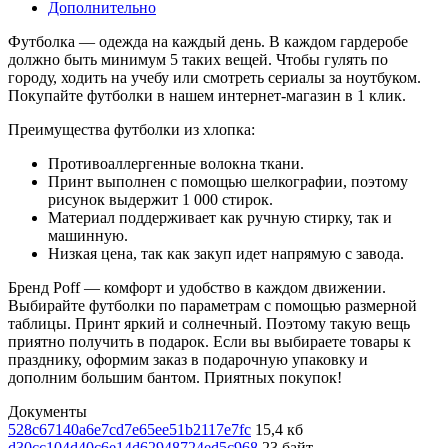
Дополнительно
Футболка — одежда на каждый день. В каждом гардеробе
должно быть минимум 5 таких вещей. Чтобы гулять по
городу, ходить на учебу или смотреть сериалы за ноутбуком.
Покупайте футболки в нашем интернет-магазин в 1 клик.
Преимущества футболки из хлопка:
Противоаллергенные волокна ткани.
Принт выполнен с помощью шелкографии, поэтому
рисунок выдержит 1 000 стирок.
Материал поддерживает как ручную стирку, так и
машинную.
Низкая цена, так как закуп идет напрямую с завода.
Бренд Poff — комфорт и удобство в каждом движении.
Выбирайте футболки по параметрам с помощью размерной
таблицы. Принт яркий и солнечный. Поэтому такую вещь
приятно получить в подарок. Если вы выбираете товары к
празднику, оформим заказ в подарочную упаковку и
дополним большим бантом. Приятных покупок!
Документы
528c67140a6e7cd7e65ee51b2117e7fc
15,4 кб
d30cc104d40c6e14d62948724ed5c968
23 байт